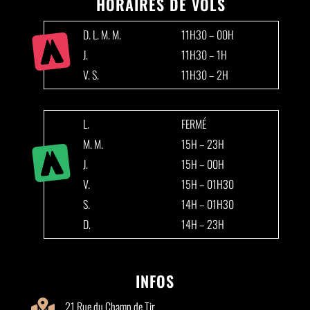
HORAIRES DE VOLS
D. L. M. M.
11H30 – 00H
J.
11H30 – 1H
V. S.
11H30 – 2H
L.
FERMÉ
M. M.
15H – 23H
J.
15H – 00H
V.
15H – 01H30
S.
14H – 01H30
D.
14H – 23H
INFOS

21 Rue du Champ de Tir