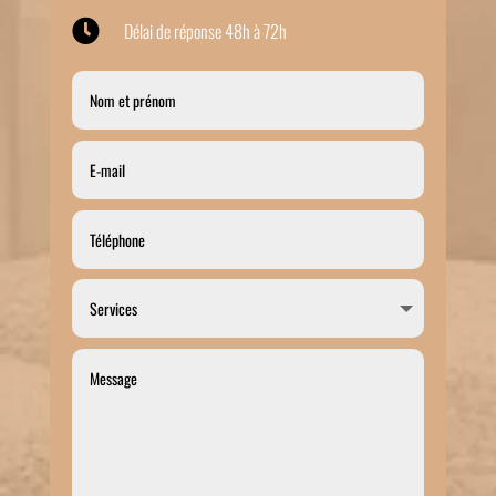

Délai de réponse 48h à 72h