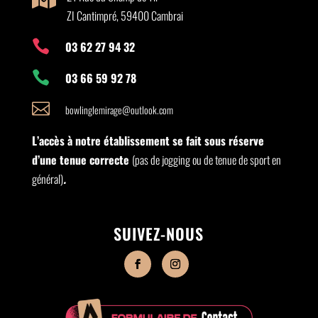
ZI Cantimpré, 59400 Cambrai

03 62 27 94 32

03 66 59 92 78

bowlinglemirage@outlook.com
L’accès à notre établissement se fait sous réserve
d’une tenue correcte
(pas de jogging ou de tenue de sport en
général)
.
SUIVEZ-NOUS