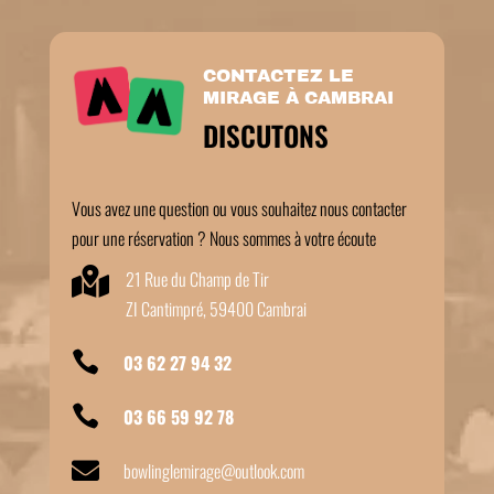
CONTACTEZ LE
MIRAGE À CAMBRAI
DISCUTONS
Vous avez une question ou vous souhaitez nous contacter
pour une réservation ? Nous sommes à votre écoute

21 Rue du Champ de Tir
ZI Cantimpré, 59400 Cambrai

03 62 27 94 32

03 66 59 92 78

bowlinglemirage@outlook.com