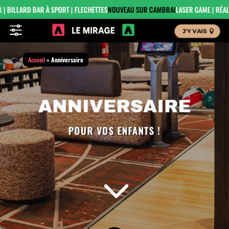
D BAR À SPORT | FLECHETTES
NOUVEAU SUR CAMBRAI
LASER GAME | RÉALITÉ VIRTUE
f
J'Y VAIS
Accueil
»
Anniversaire
ANNIVERSAIRE
POUR VOS ENFANTS !
3